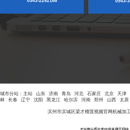
0543-2292166
0543-
城市分站：
主站
山东
济南
青岛
河北
石家庄
北京
天津
林
长春
辽宁
沈阳
黑龙江
哈尔滨
河南
郑州
山西
太原
滨州市滨城区梁才榴莲视频官网机械加工